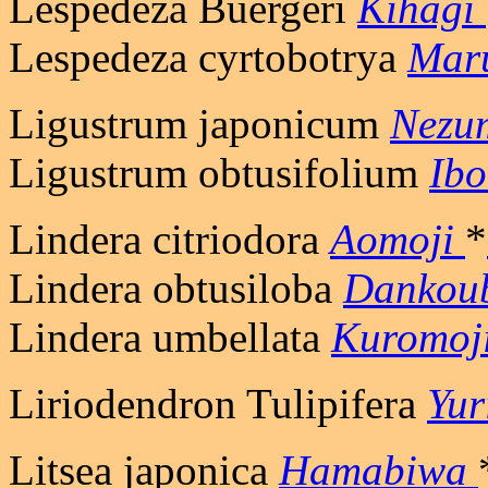
Lespedeza Buergeri
Kihagi
Lespedeza cyrtobotrya
Mar
Ligustrum japonicum
Nezu
Ligustrum obtusifolium
Ibo
Lindera citriodora
Aomoji
*
Lindera obtusiloba
Dankou
Lindera umbellata
Kuromoj
Liriodendron Tulipifera
Yur
Litsea japonica
Hamabiwa