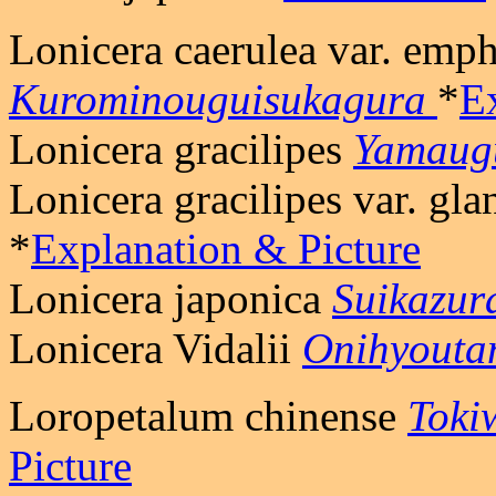
Lonicera caerulea var. emp
Kurominouguisukagura
*
E
Lonicera gracilipes
Yamaug
Lonicera gracilipes var. gl
*
Explanation & Picture
Lonicera japonica
Suikazur
Lonicera Vidalii
Onihyouta
Loropetalum chinense
Toki
Picture