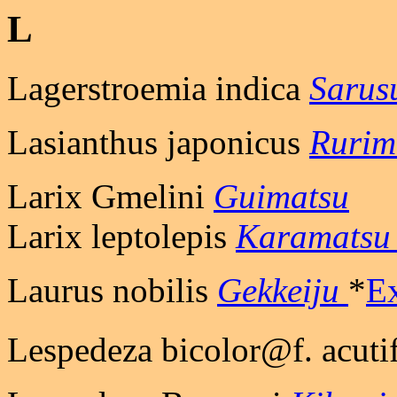
L
Lagerstroemia indica
Sarus
Lasianthus japonicus
Rurim
Larix Gmelini
Guimatsu
Larix leptolepis
Karamatsu
Laurus nobilis
Gekkeiju
*
Ex
Lespedeza bicolor@f. acuti