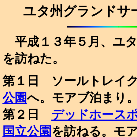
ユタ州グランドサ
平成１３年５月、ユタ
を訪ねた。
第１日 ソールトレイ
公園
へ。モアブ泊まり
第２日
デッドホース
国立公園
を訪ねる。モ