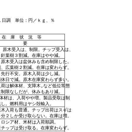
１日調 単位：円／ｋｇ、％
在 庫 状 況 等
 要
。原木受入は、制限。チップ受入は、
、針葉樹３割減。在庫はやや減。
。原木受入は盆休みも含め制限した。
割、広葉樹２割減。在庫は変わらず。
、先行不安。原木入荷は少し減。
場休日で減。原木在庫変わらず多い。
入荷は解体材、支障木,など低位常態
は制限なしだが、休みもあり減。
 体材は、入荷やや増。製品受取は制
無し。燃料用はヤシ殻輸入。
原木入荷も普通。チップ出荷はスギは
３分２しか受け取らない。在庫は増。
。ロシア材、米材は入荷順調。
産チップは受け取る。在庫変わらず。