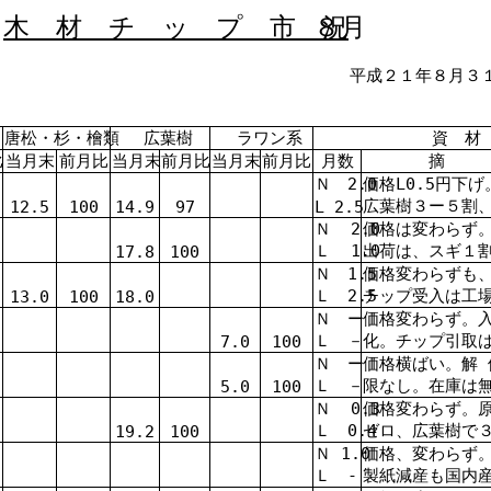
木 材 チ ッ プ 市 況
８月
平成２１年８月３
唐松・杉・檜類
広葉樹
ラワン系
資 材 
比
当月末
前月比
当月末
前月比
当月末
前月比
月数
摘
Ｎ
2.0
価格L
0.5円下げ
広葉樹３ー５割
12.5
100
14.9
97
L
2.5
Ｎ
2.0
価格は変わらず
Ｌ
1.0
出荷は、スギ１
17.8
100
Ｎ
1
.
価格変わらずも
5
Ｌ 2.5
チップ受入は工
13.0
100
18.0
Ｎ ー
価格変わらず。
Ｌ －
化。チップ引取
7.0
100
Ｎ ー
価格横ばい。解
Ｌ －
限なし。在庫は
5.0
100
Ｎ
0.3
価格変わらず。
Ｌ 0
.4
ゼロ、広葉樹で
19.2
100
Ｎ 1.0
価格、変わらず
Ｌ -
製紙減産も国内