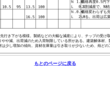
Ｎ
1.8
価格再度0
.5円
Ｌ
0.1
３割減産で、N
10.5
95
13.5
100
Ｎ.
0.4
価格変わらずも
Ｌ
2.0
いる。出荷は広
16.5
100
、先行き下がる模様。製紙などの大幅な減産により、チップの受け
りやや減、出荷減のため入荷制限している所がある。建築解体材、
材は少し増加の傾向。資材在庫量は引き取りが少ないため、殆どの
もとのページに戻る