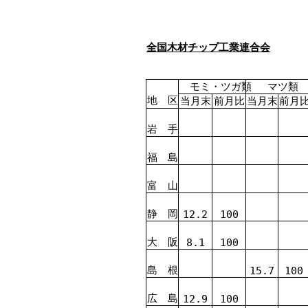
全国木材チップ工業連合会
モミ・ツガ類
マツ類
地 区
当月末
前月比
当月末
前月
岩 手
福 島
富 山
静 岡
12.2
100
大 阪
8.1
100
島 根
15.7
100
広 島
12.9
100