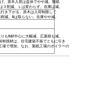
下げ
。原木入荷は盆休でやや減。製紙
材は３割減、Ｌは変わらず。在庫は減。
先行き下がる。原木は入荷制限して
葉樹減。
Nは取らない
。在庫やや減。
取りもN材中心に大幅減、広葉樹も減。
製材残材は、住宅建築不振でともに引き
工場で増加。なお、製紙工場のボイラーの