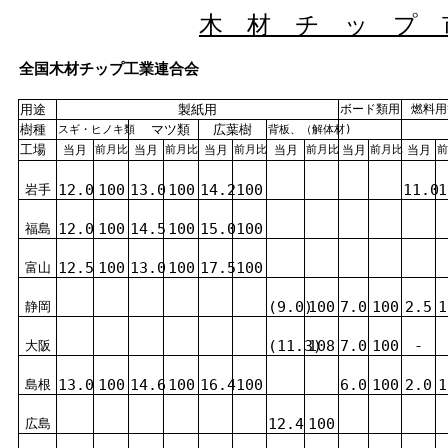
木 材 チ ッ プ 
全国木材チップ工業連合会
用途
製紙用
ボード類用
燃料用
樹種
マツ類
広葉樹
スギ・ヒノキ類
背板、（解体材)
工場
当月
前月比
当月
前月比
当月
前月比
当月
前月比
当月
前月比
当月
前
12.0
100
13.0
100
14.2
100
11.0
1
岩手
12.0
100
14.5
100
15.0
100
福島
12.5
100
13.0
100
17.5
100
富山
(9.0)
100
7.0
100
2.5
1
静岡
(11.3)
108
7.0
100
-
大阪
13.0
100
14.6
100
16.4
100
6.0
100
2.0
1
島根
12.4
100
広島