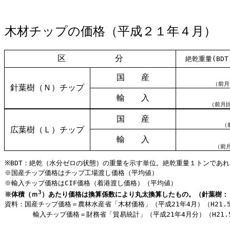
木材チップの価格（平成２１年４月）
区 分
絶乾重量(BDT
国 産
（前月
針葉樹（Ｎ）チップ
輸 入
（前月比
国 産
（
広葉樹（Ｌ）チップ
輸 入
（前月
※BDT：絶乾（水分ゼロの状態）の重量を示す単位。絶乾重量１トンであれ
※国産チップ価格はチップ工場渡し価格（平均値）
※輸入チップ価格はCIF価格（着港渡し価格）（平均値）
3
※体積（ｍ
）あたり価格は換算係数により丸太換算したもの。（針葉樹：１
資料：国産チップ価格＝農林水産省「木材価格」（平成21年4月）（H21.5
輸入チップ価格＝財務省「貿易統計」（平成21年4月分）（H21.