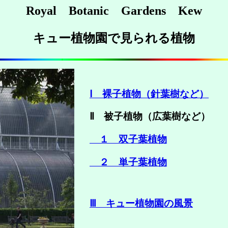
Royal Botanic Gardens Kew
キュー植物園で見られる植物
Ⅰ 裸子植物（針葉樹など）
Ⅱ 被子植物（広葉樹など）
１ 双子葉植物
２ 単子葉植物
Ⅲ キュー植物園の風景