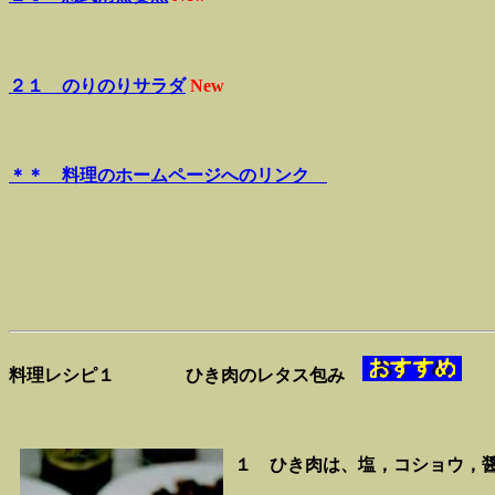
２１ のりのりサラダ
New
＊＊ 料理のホームページへのリンク
料理レシピ１
ひき肉のレタス包み
１ ひき肉は、塩，コショウ，