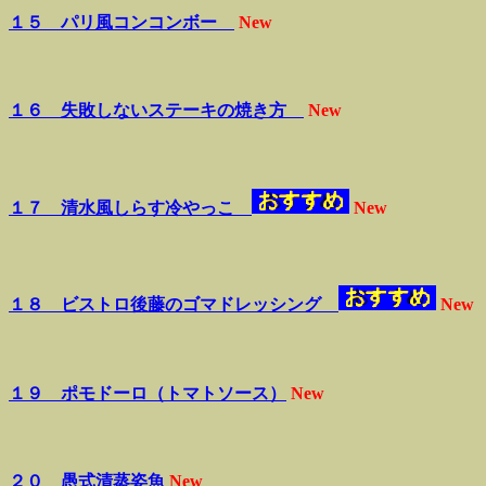
１５ パリ風コンコンボー
New
１６ 失敗しないステーキの焼き方
New
１７ 清水風しらす冷やっこ
New
１８ ビストロ後藤のゴマドレッシング
New
１９ ポモドーロ（トマトソース）
New
２０ 愚式清蒸姿魚
New