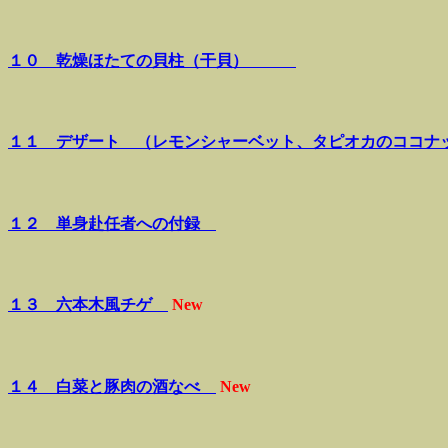
１０ 乾燥ほたての貝柱（干貝）
１１ デザート （レモンシャーベット、タピオカのココナ
１２ 単身赴任者への付録
１３ 六本木風チゲ
New
１４ 白菜と豚肉の酒なべ
New