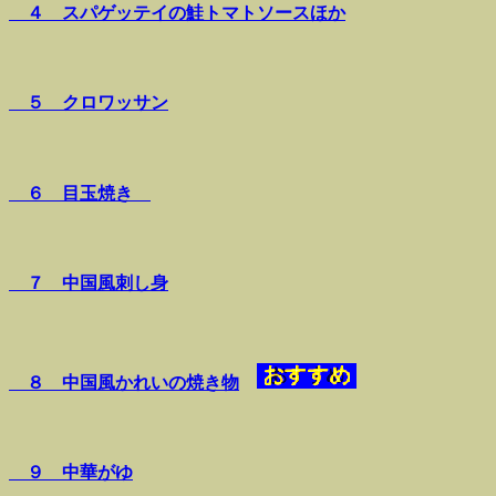
４ スパゲッテイの鮭トマトソースほか
５ クロワッサン
６ 目玉焼き
７ 中国風刺し身
８ 中国風かれいの焼き物
９ 中華がゆ