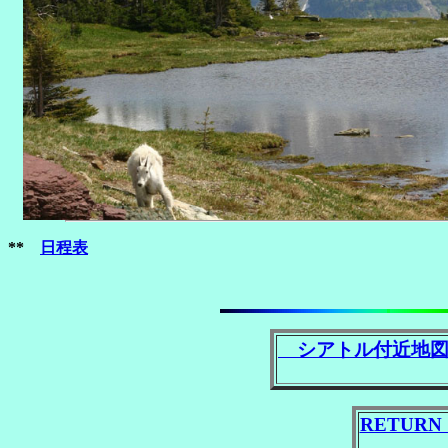
**
日程表
シアトル付近地
RETURN